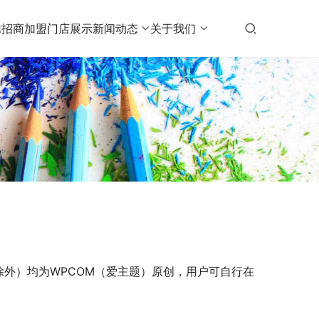
球
招商加盟
门店展示
新闻动态
关于我们
明除外）均为WPCOM（爱主题）原创，用户可自行在