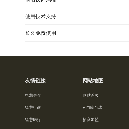
使用技术支持
长久免费使用
友情链接
网站地图
智慧寄存
网站首页
智慧行政
Ai自助台球
智慧医疗
招商加盟