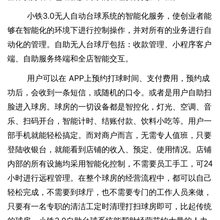
3.0
小铁
无人自
动
台球
系统的
智能
化
服务
，使
创业者
能
够在
智能
化的环境下
进行
控制
操作，
并对所有的业
务
进行自
动
化
的
管理。
自助
无人
台球厅
包括：
收
款
管理、小程序客户
端、自助服务终端
和
全店智能
交互
。
 APP
用户
可
以
在
上
预约打球时间、支付费用，预
约
成
功
后
，
会
收到一条
短信
，或
随机
的口令
。
或
者是
用户自助
扫
脸
进入
球房
。
球房
的一切设备
都
是智控化，
灯光
、空调、音
乐、扫码开
台
，智能计时
、结账
付款、饮料小吃等。
用户
一
部手机就能轻松搞定
。
而
对商
户而言
，
无
需
专
人值
班
，只要
登
陆
收银
台
，
就能
看
到
店
铺
的收
入
、预定、使用情况。店
铺
内
部的所有
设
施均采用
智能
化
控制，
不
需
要
员
工
手
工
，
可
24
小时
进行远程管理
。在整个
球房
的
经营
流
程中，
都
可以
自己
轻松
完成
，
不
需
要
到
球厅
，也
不
需
要专门的工作人
员来
做
，
只要有一名专职
的
清
洁
工
定时
清理打扫球房即可，
比起
传统