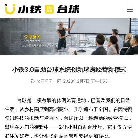
小铁3.0自助台球系统创新球房经营新模式
公司新闻
2023年2月7日 下午4:53
台球
是一
项有氧
的休闲体育
运动
，
已
普及我们
的日常
生活，
从
乡
村商
店到高
档
商
业
，
几乎
遍
布了
全国
。
在因特
网
资讯科
技的
推动
与发展下
，
台球厅
以一种崭
新的经营模式，
24h
出现
在人们的视野中
——
小时
自助台球厅。它不仅方便
群体
爱好者，也让很多商家的管理变得更加轻松。