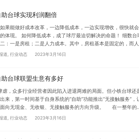
自助台球实现利润翻倍
如果能做好成本改革，一边降低成本，一边实现增收，很快就会
的体现。 如何降低成本，成了球厅最迫切解决的命题！ 细数台
二：一是房租；二是人力成本。其中，房租基本是固定的，而人
升，正成为倒逼行业转型的最后一株稻草。 对于人力成本的改
报道
,
行业动态
2023年3月16日
的3.0自助台球系统就为行业提供了一个良好的带头作用。 一、
人力成本 小铁自助球房|肇庆147台球俱乐部，面积1000方，11
中式、配休闲区。过去14名员工，工资高达4900…
自助台球联盟生意有多好
情肆虐，众多行业经营者因此陷入进退两难的局面。但小铁台球还
出来，第一时间基于自身系统的“自助”功能推出“无接触服务“，
全面向无现金、无收银、无接触服务的方向升级。 在一整年的
冲击下，多数加盟小铁台球的俱乐部依旧能顶住压力保持较高赢
报道
,
行业动态
2023年3月16日
体经济不景气的情况下，各加盟店营收不降反升。平均单店营收
上“无接触式&rdqu…