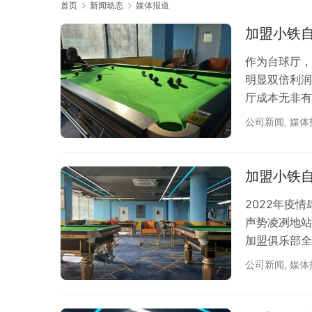
首页
新闻动态
媒体报道
加盟小铁
作为台球厅，
明显双倍利润
厅成本无非有
成本的逐年攀
公司新闻
,
媒体
小铁自助台球
人！降低50%
斯诺克、9张
加盟小铁
2022年疫
声势凌冽地站
加盟俱乐部
情防控常态化
公司新闻
,
媒体
能力。 在实
率达90%，加