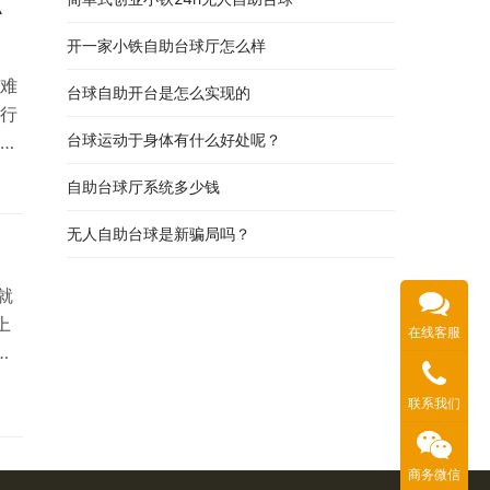
小
开一家小铁自助台球厅怎么样
难
台球自助开台是怎么实现的
行
台球运动于身体有什么好处呢？
能
今
自助台球厅系统多少钱
台
是
无人自助台球是新骗局吗？
就
上
在线客服
节
的
联系我们
球房
广
商务微信