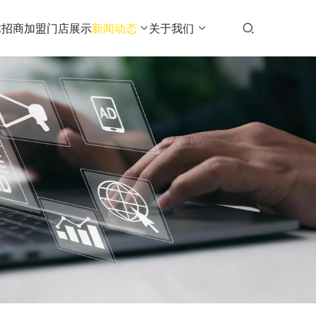
球
招商加盟
门店展示
新闻动态
关于我们